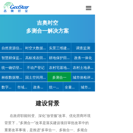
끀
吉奥时空
多测合一解决方案
自然资源信息化
时空大数据平台
实景三维建设
调查监测
智慧耕保监测监管
高标准农田建设
耕地保护田长制
政务一体化
统一确切登记
不动产登记
农村宅基地管理
农村土地承包经营权
林权数据整合建库
国土空间用途管制
多测合一
城市体检评估
数字政府
市域社会治理
政务便民服务热线
统一地址
全量信息视图
城市数字公共基础设施
建设背景
在政府职能转变、深化“放管服”改革、优化营商环境
背景下，“多测合一”改革是落实建设项目审批改革中的
重要改革事项，是推进“多审合一、多验合一、多规合