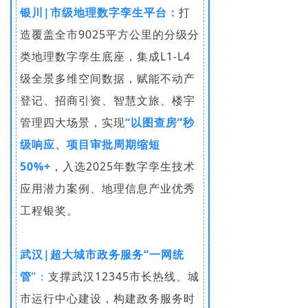
银川|市级地理数字孪生平台：
打
造覆盖全市9025平方公里的分级分
类地理数字孪生底座，集成L1-L4
级全景多维空间数据，赋能不动产
登记、招商引资、智慧文旅、楼宇
管理四大场景，实现
“以图查房”秒
级响应、项目审批周期缩短
50%+
，入选2025年数字孪生技术
应用潜力案例、地理信息产业优秀
工程银奖。
武汉|超大城市政务服务“一网统
管
”
：
支撑武汉12345市长热线、城
市运行中心建设，构建政务服务时