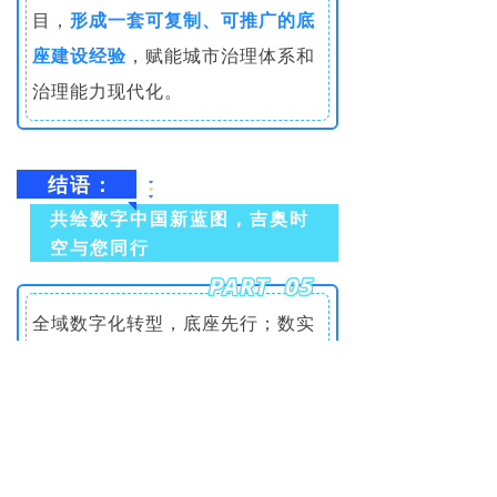
目，
形成一套可复制、可推广的底
座建设经验
，赋能城市治理体系和
治理能力现代化。
结语：
共绘数字中国新蓝图，吉奥时
空与您同行
PART 05
全域数字化转型，底座先行；数实
融合发展，时空为基。
吉奥时空持续紧跟国家政策步伐，
深耕时空智能技术创新，不断提升
城市公共数字底座核心能力。我们