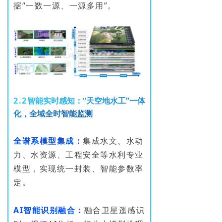
据“一数一源、一源多用”。
2
.
2
智
能
实
时
感
知
：
“
天
空
地
水
工
”
一
体
化
，
全
域
全
时
智能监测
全谱系模型集成：
集成水文、水动
力、水资源、工程安全等水利专业
模型，实现统一封装、智能参数率
定。
AI智能识别融合：
融合卫星遥感识