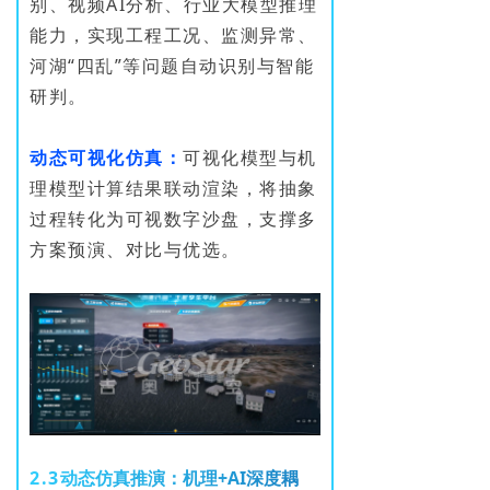
别、视频AI分析、行业大模型推理
能力，实现工程工况、监测异常、
河湖“四乱”等问题自动识别与智能
研判。
动态可视化仿真：
可视化模型与机
理模型计算结果联动渲染，将抽象
过程转化为可视数字沙盘，支撑多
方案预演、对比与优选。
2
.
3
动
态
仿
真
推
演
：
机
理
+
A
I
深
度
耦