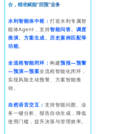
合
，
精
准
赋
能
“
四
预
”
业
务
水利智能体中枢：
打造水利专属智
能体Agent，支持
智能问答、调度
推演、方案生成、历史案例匹配等
功能
。
全流程智能闭环：
构建
预报—预警
—预演—预案
全流程智能化闭环，
实现风险主动预警、方案智能推
动。
自然语言交互：
支持智能问图、业
务一键分析、报告自动生成，降低
使用门槛，提升决策与管理效率。