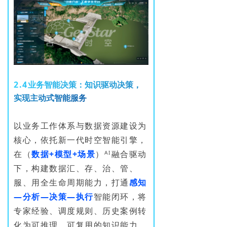
2
.
4
业
务
智
能
决
策
：
知
识
驱
动
决
策
，
实
现
主
动
式
智
能
服
务
以业务工作体系与数据资源建设为
核心，依托新一代时空智能引擎，
在（
数据+模型+场
景
）ᴬᴵ融合驱动
下，构建数据汇、存、治、管、
服、用全生命周期能力，打通
感知
—分析—决策—执行
智能闭环，将
专家经验、调度规则、历史案例转
化为可推理、可复用的知识能力，