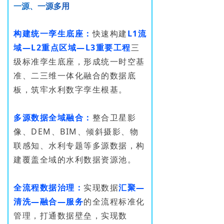
一
源
、
一
源
多
用
构建统一孪生底座：
快速构建
L1流
域—L2重点区域—L3重要工程
三
级标准孪生底座，形成统一时空基
准、二三维一体化融合的数据底
板，筑牢水利数字孪生根基。
多源数据全域融合：
整合卫星影
像、DEM、BIM、倾斜摄影、物
联感知、水利专题等多源数据，构
建覆盖全域的水利数据资源池。
全流程数据治理：
实现数据
汇聚—
清洗—融合—服务
的全流程标准化
管理，打通数据壁垒，实现数