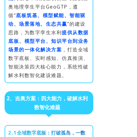
奥地理孪生平台GeoGTP，遵
循“
底板筑基、模型赋能、智能驱
动、场景落地、生态共赢
”的建设
思路，为数字孪生水利
提供从数据
底板、模型平台、知识平台到业务
场景的一体化解决方案
，打造全域
数字底板、实时感知、仿真推演、
智能决策四大核心能力，系统性破
解水利数智化建设难题。
2、吉奥方案：四大能力，破解水利
数智化难题
2
.
1
全
域
数
字
底
板
：
打
破
孤
岛
，
一
数