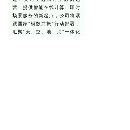
营，提供智能在线计算、即时
场景服务的新起点，公司将紧
跟国家“模数共振”行动部署，
汇聚“天、空、地、海”一体化
感知数据，依托自研时空智能
数据工厂，持续生产标准化、
可复用的就绪型高质量时空数
据集，为时空AI产业发展夯实
数据底座。
1.技术迭代升级：
持续优化自
研智能标注平台，提升AI自动
化标准与智能预处理能力，重
点拓展低空经济、时空大模型
训练等新兴场景；