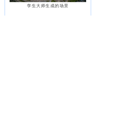
孪生大师生成的场景
核心数据一览（单机
RTX4080 16G硬件环境）
建筑重建自动化率
≥90%
|
模型精度
LOD2.7+
|
三角网简化
125倍
|
地形高程精度优
于0.5m
|
单日地形处理
30km²。
4、核心价值：降本、增效、盘活、长