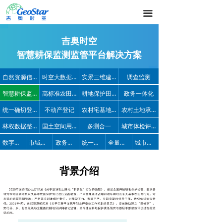
끀
吉奥时空
智慧耕保监测监管平台解决方案
自然资源信息化
时空大数据平台
实景三维建设
调查监测
智慧耕保监测监管
高标准农田建设
耕地保护田长制
政务一体化
统一确切登记
不动产登记
农村宅基地管理
农村土地承包经营权
林权数据整合建库
国土空间用途管制
多测合一
城市体检评估
数字政府
市域社会治理
政务便民服务热线
统一地址
全量信息视图
城市数字公共基础设施
背景介绍